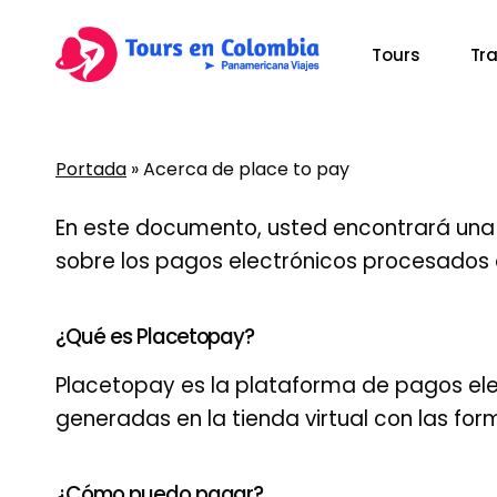
Skip
to
Tours
Tr
main
content
Portada
»
Acerca de place to pay
Presiona Enter para buscar o ESC para cerrar
En este documento, usted encontrará una 
sobre los pagos electrónicos procesados a
¿Qué es Placetopay?
Placetopay es la plataforma de pagos ele
generadas en la tienda virtual con las for
¿Cómo puedo pagar?