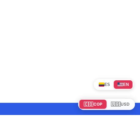
ES
EN
🇨🇴
🇺🇸
COP
USD
Tours en Colombia