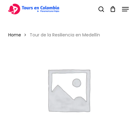
Skip
Menu
to
search
main
content
Home
Tour de la Resiliencia en Medellín