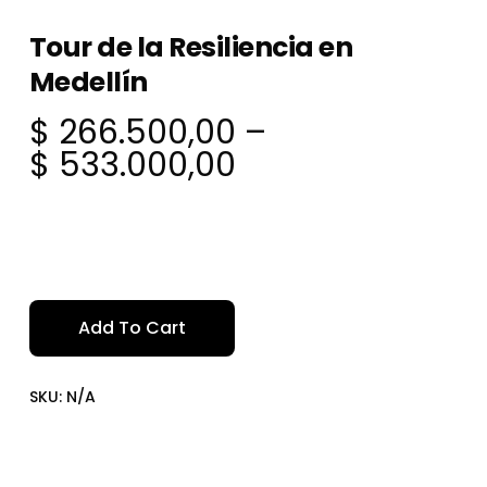
Tour de la Resiliencia en
Medellín
$
266.500,00
–
Price
$
533.000,00
range:
$ 266.500,00
through
$ 533.000,00
Add To Cart
SKU:
N/A