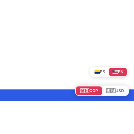
ES
EN
🇨🇴
🇺🇸
COP
USD
Tours en Colombia