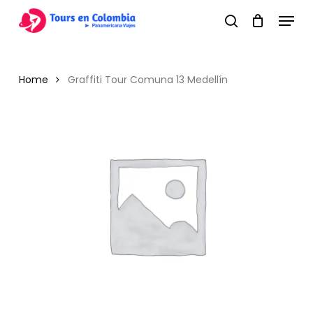
Skip
Menu
to
search
main
content
Home
Graffiti Tour Comuna 13 Medellín