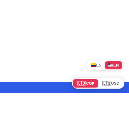
ES
EN
🇨🇴
🇺🇸
COP
USD
Tours en Colombia
Mundo
Política de cookies