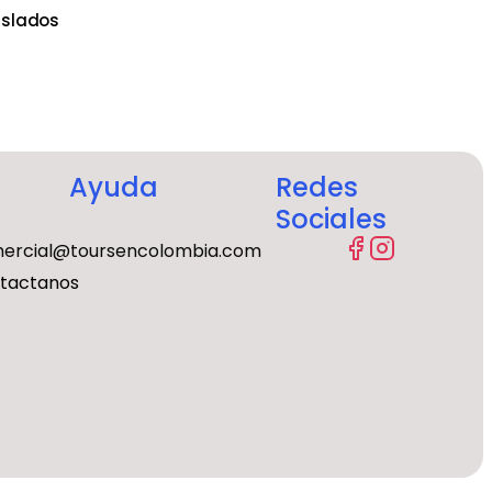
aslados
Ayuda
Redes
Sociales
ercial@toursencolombia.com
tactanos