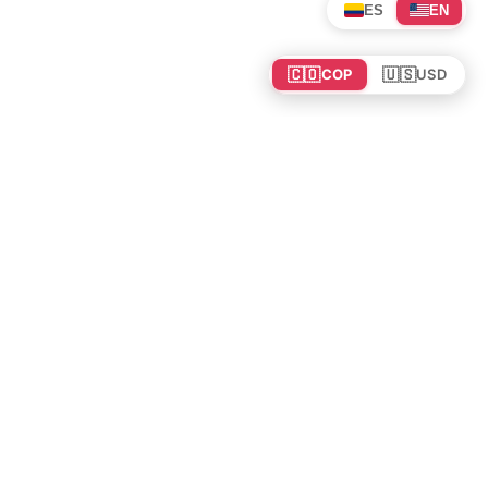
ES
EN
🇨🇴
🇺🇸
COP
USD