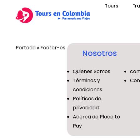
Skip
Tours
Tr
to
main
content
Portada
»
Footer-es
Nosotros
Presiona Enter para buscar o ESC para cerrar
Quienes Somos
com
Términos y
Con
condiciones
Políticas de
privacidad
Acerca de Place to
Pay