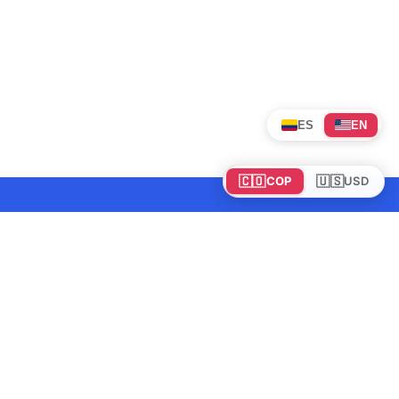
ES
EN
🇨🇴
🇺🇸
COP
USD
Tours en Colombia
Mundo
Política de cookies
Colombia
Política de privacidad
Rutas y Guías
Experiencias