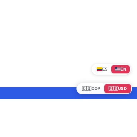
ES
EN
🇨🇴
🇺🇸
COP
USD
Tours en Colombia
Mundo
Política de cookies