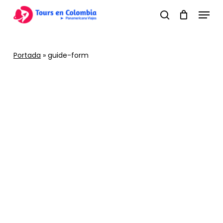
Skip
Menu
to
search
main
content
Portada
»
guide-form