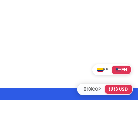
ES
EN
🇨🇴
🇺🇸
COP
USD
Tours en Colombia
Mundo
Política de cookies